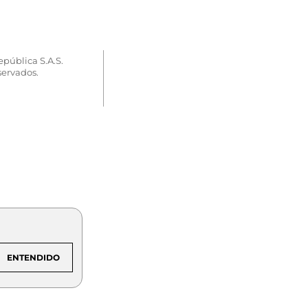
epública S.A.S.
servados.
ENTENDIDO