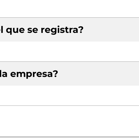
l que se registra?
 la empresa?