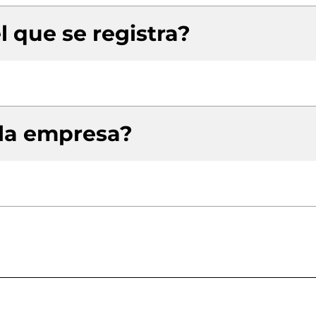
l que se registra?
 la empresa?