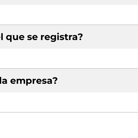
l que se registra?
 la empresa?