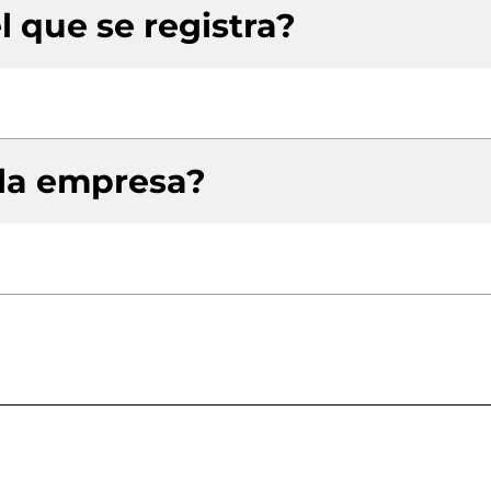
l que se registra?
 la empresa?