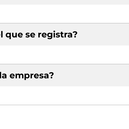
l que se registra?
 la empresa?