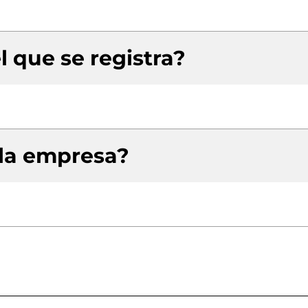
l que se registra?
 la empresa?