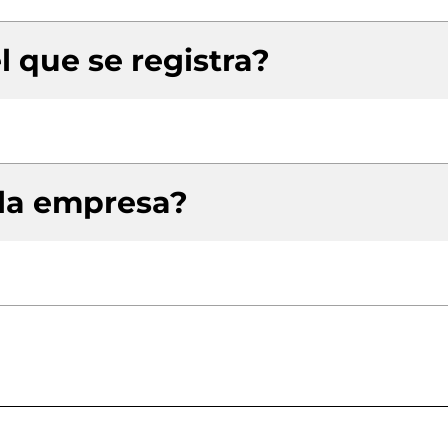
l que se registra?
 la empresa?