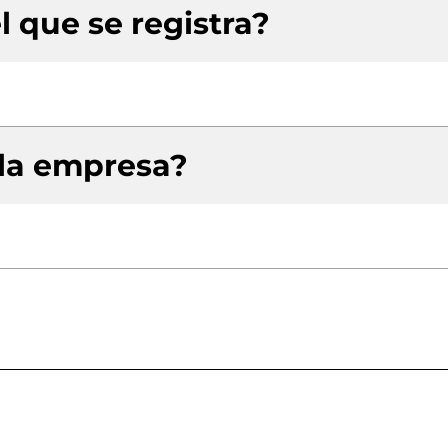
l que se registra?
 la empresa?