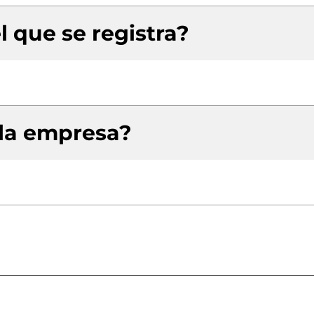
l que se registra?
 la empresa?