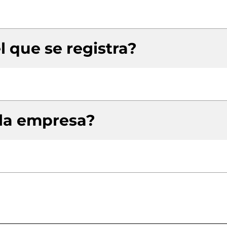
l que se registra?
 la empresa?