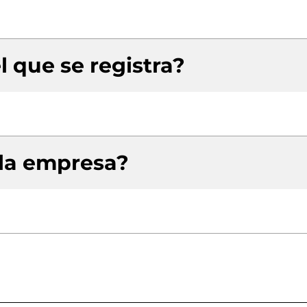
l que se registra?
 la empresa?