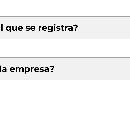
l que se registra?
 la empresa?