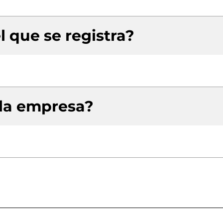
l que se registra?
 la empresa?