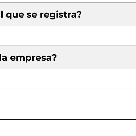
l que se registra?
 la empresa?