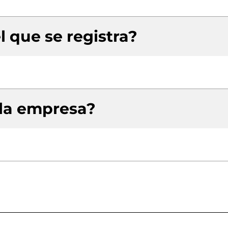
l que se registra?
 la empresa?