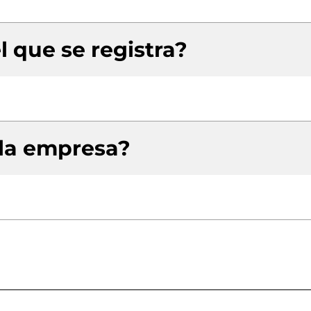
l que se registra?
 la empresa?