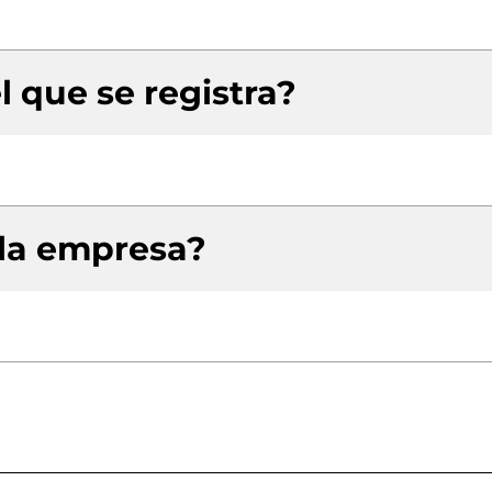
l que se registra?
 la empresa?