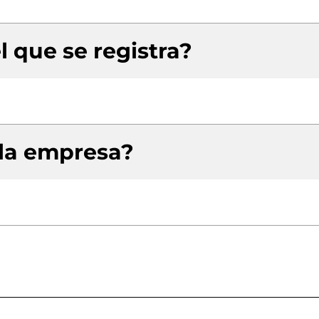
l que se registra?
 la empresa?