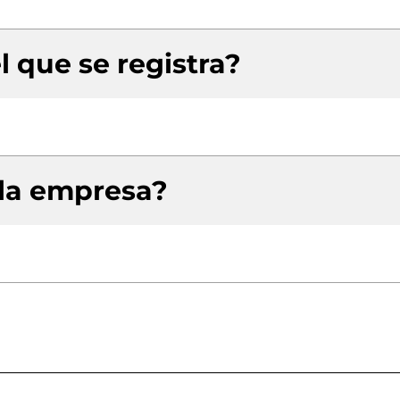
l que se registra?
 la empresa?