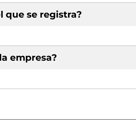
l que se registra?
 la empresa?