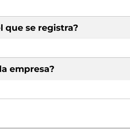
l que se registra?
 la empresa?