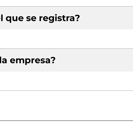
l que se registra?
 la empresa?