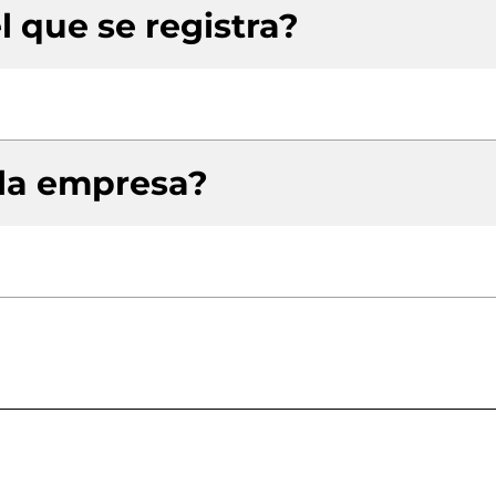
l que se registra?
 la empresa?