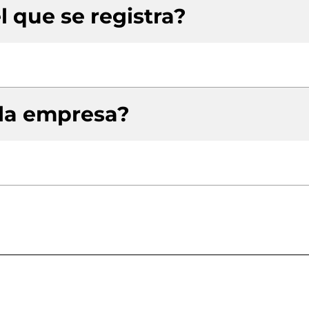
l que se registra?
 la empresa?