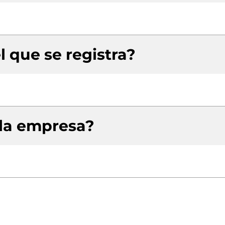
l que se registra?
 la empresa?