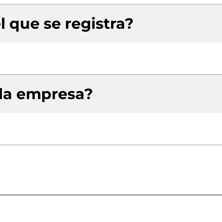
l que se registra?
 la empresa?