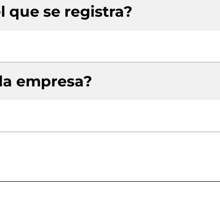
l que se registra?
 la empresa?