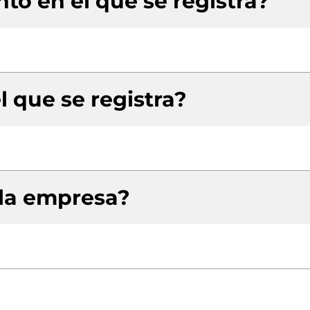
to en el que se registra?
l que se registra?
 la empresa?