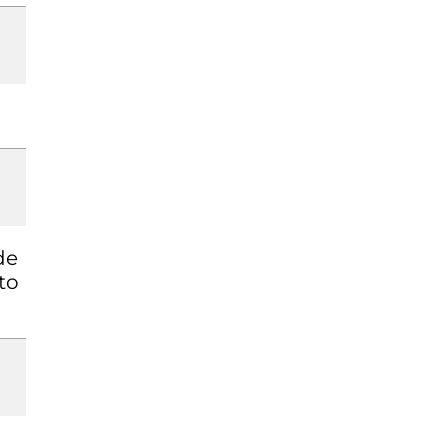
de
to