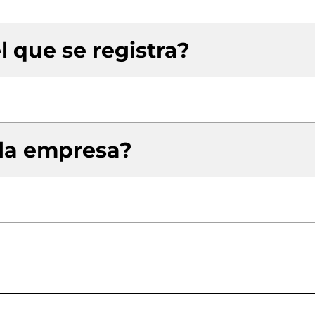
l que se registra?
 la empresa?