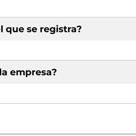
l que se registra?
 la empresa?