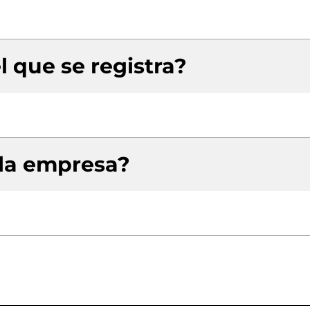
l que se registra?
 la empresa?