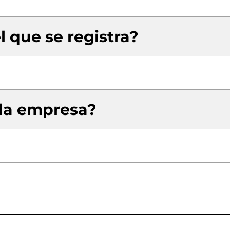
l que se registra?
 la empresa?