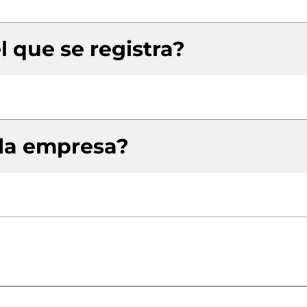
l que se registra?
 la empresa?