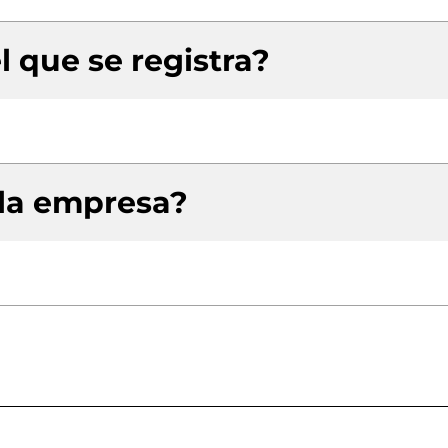
l que se registra?
 la empresa?