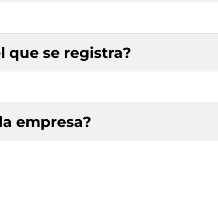
l que se registra?
 la empresa?