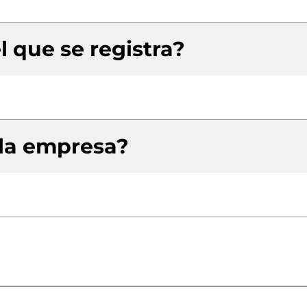
l que se registra?
 la empresa?