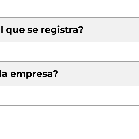
l que se registra?
 la empresa?