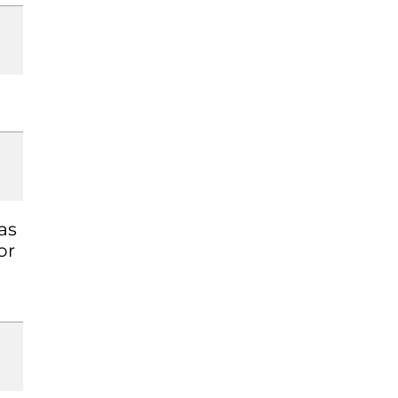
as
or