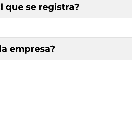
l que se registra?
 la empresa?