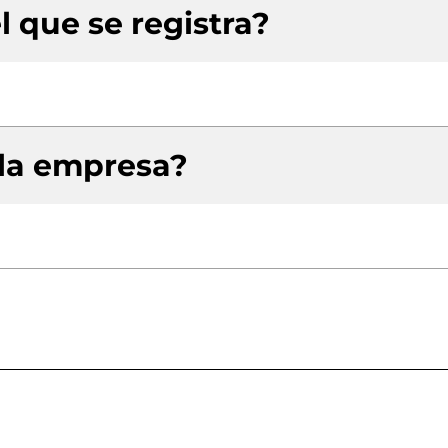
l que se registra?
 la empresa?