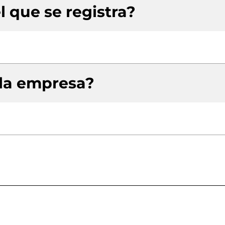
l que se registra?
 la empresa?