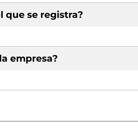
l que se registra?
 la empresa?