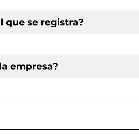
l que se registra?
 la empresa?