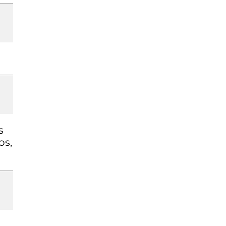
s
os,