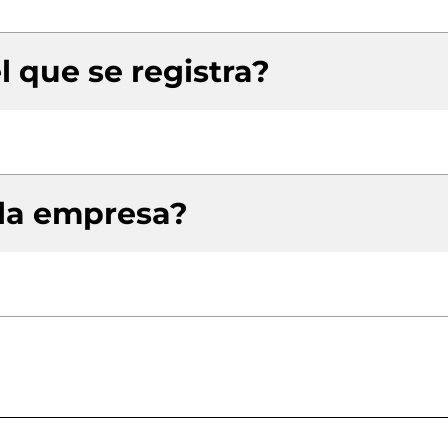
l que se registra?
 la empresa?