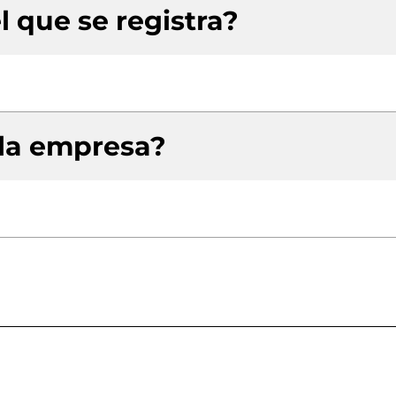
l que se registra?
 la empresa?