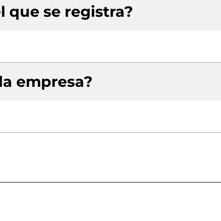
l que se registra?
 la empresa?