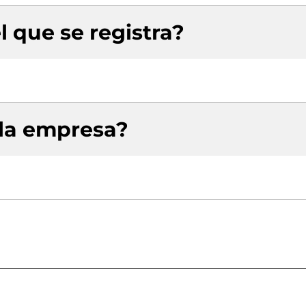
l que se registra?
 la empresa?