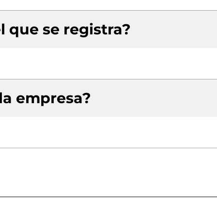
l que se registra?
 la empresa?