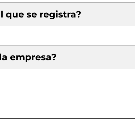
l que se registra?
 la empresa?