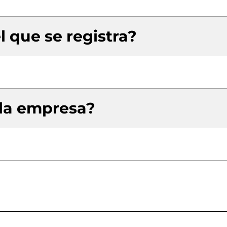
l que se registra?
 la empresa?