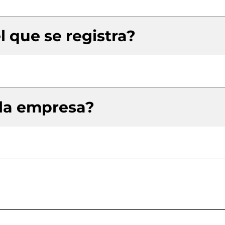
l que se registra?
 la empresa?